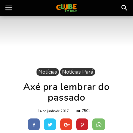
Rádio
Clube
do
Notícias
Notícias Pará
Pará
Axé pra lembrar do
passado
7501
14 de junho de 2017