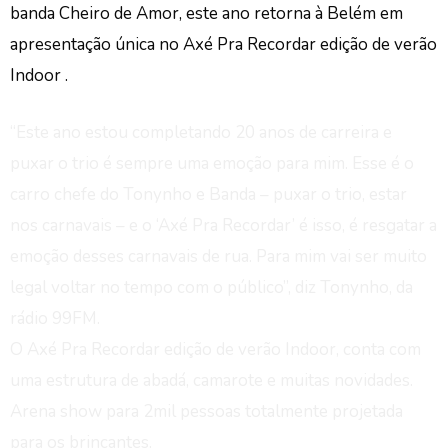
banda Cheiro de Amor, este ano retorna à Belém em
apresentação única no Axé Pra Recordar edição de verão
Indoor .
“Este ano estou completando 20 anos de carreira e
puxar o trio é sempre uma emoção para mim. Esse é o
carro chefe do Tonynho e Banda – puxar o trio, estar
nos carnavais – e o ‘Axé Pra Recordar’ é isso, é resgatar a
emoção desses carnavais de rua. Para mim vai ser muito
legal voltar no tempo com o público”, diz Tonynho, da
rádio 99FM.
O Axé Pra Recordar edição de verão Indoor, conta com
uma estrutura de abadá, camarote e muitas novidades.
Arena show para 2mil pessoas totalmente projetada
para os brincantes.