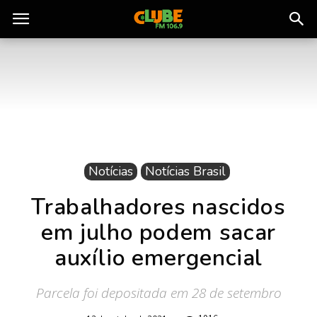
Rádio
Clube
do
Notícias
Notícias Brasil
Pará
Trabalhadores nascidos
em julho podem sacar
auxílio emergencial
Parcela foi depositada em 28 de setembro