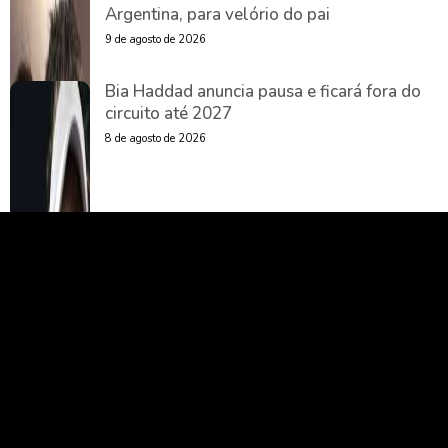
Argentina, para velório do pai
9 de agosto de 2026
Bia Haddad anuncia pausa e ficará fora do
circuito até 2027
8 de agosto de 2026