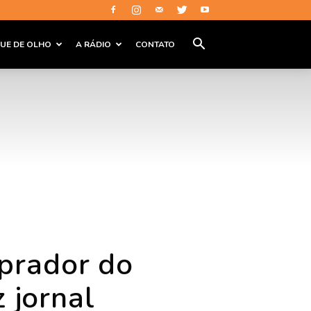
QUE DE OLHO
A RÁDIO
CONTATO
prador do
 jornal