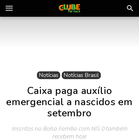
Rádio
Clube
do
Notícias
Notícias Brasil
Pará
Caixa paga auxílio
emergencial a nascidos em
setembro
Inscritos no Bolsa Família com NIS 0 também
recebem hoje