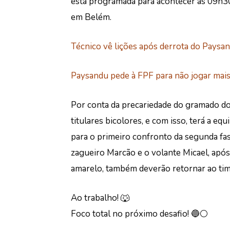
está programada para acontecer às 09h30,
em Belém.
Técnico vê lições após derrota do Paysan
Paysandu pede à FPF para não jogar mai
Por conta da precariedade do gramado d
titulares bicolores, e com isso, terá a e
para o primeiro confronto da segunda fas
zagueiro Marcão e o volante Micael, apó
amarelo, também deverão retornar ao tim
Ao trabalho! 🐺
Foco total no próximo desafio! 🔵⚪️