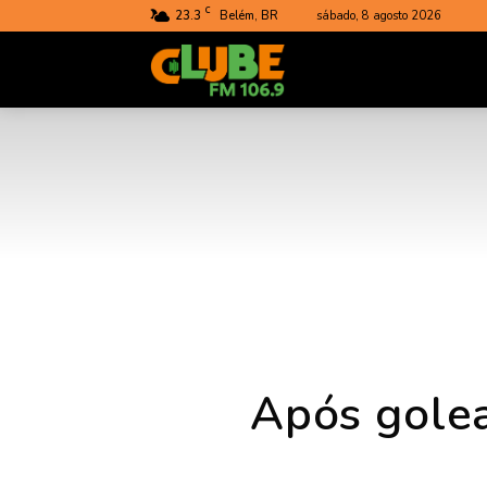
C
23.3
Belém, BR
sábado, 8 agosto 2026
Rádio
Clube
do
Pará
Após golea