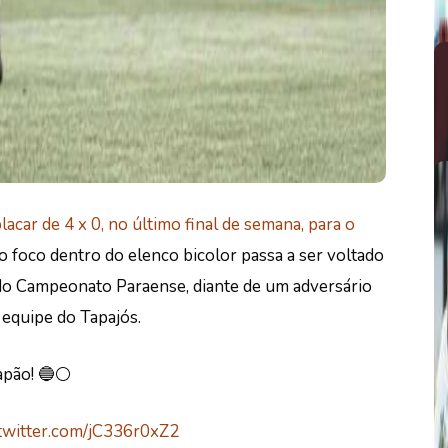
lacar de 4 x 0, no último final de semana, para o
o foco dentro do elenco bicolor passa a ser voltado
 do Campeonato Paraense, diante de um adversário
 equipe do Tapajós.
apão! 🔵⚪️
.twitter.com/jC336r0xZ2