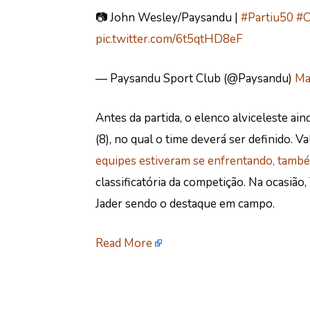
📷 John Wesley/Paysandu |
#Partiu50
#O
pic.twitter.com/6t5qtHD8eF
— Paysandu Sport Club (@Paysandu)
Ma
Antes da partida, o elenco alviceleste aind
(8), no qual o time deverá ser definido. 
equipes estiveram se enfrentando, tamb
classificatória da competição. Na ocasião
Jader sendo o destaque em campo.
Read More