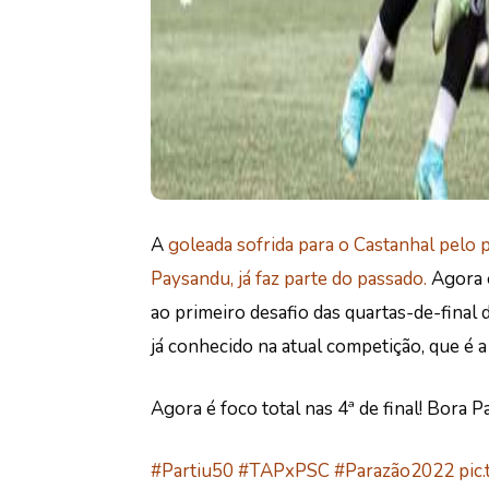
A
goleada sofrida para o Castanhal pelo p
Paysandu, já faz parte do passado.
Agora 
ao primeiro desafio das quartas-de-final
já conhecido na atual competição, que é a
Agora é foco total nas 4ª de final! Bora P
#Partiu50
#TAPxPSC
#Parazão2022
pic