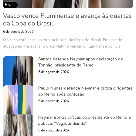
Brasil
Vasco vence Fluminense e avança às quartas
da Copa do Brasil
6 de agosto de 2026
O Vasco está entre os oito melhores da Copa do Brasil. Em grande
atuação no Maracanã, o Cruz-Maltino venceu o Fluminense por 3 a...
Santos defende Neymar após declaração de
Tonhão, presidente do Remo
6 de agosto de 2026
Paulo Nunes defende Neymar e critica dirigentes
do Remo após confusão
5 de agosto de 2026
Neymar ironiza críticas do presidente do Remo e
publica: “Vagabundiando”
5 de agosto de 2026