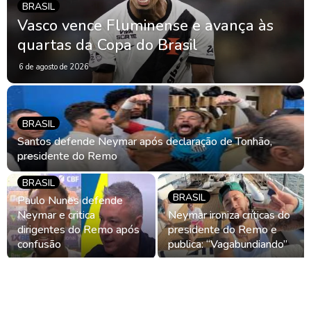
BRASIL
Vasco vence Fluminense e avança às
quartas da Copa do Brasil
6 de agosto de 2026
BRASIL
Santos defende Neymar após declaração de Tonhão,
presidente do Remo
BRASIL
BRASIL
Paulo Nunes defende
Neymar e critica
Neymar ironiza críticas do
dirigentes do Remo após
presidente do Remo e
confusão
publica: “Vagabundiando”