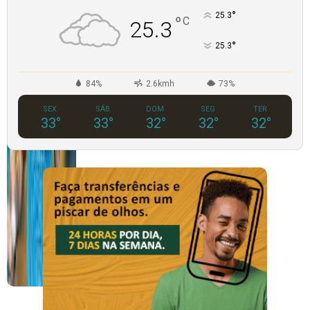
°
25.3
°
C
25.3
°
25.3
84%
2.6kmh
73%
SEX
SÁB
DOM
SEG
TER
33
°
33
°
32
°
32
°
32
°