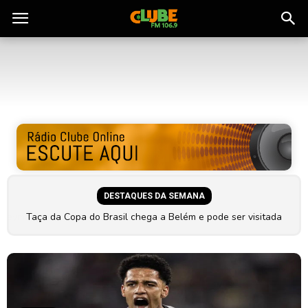
Rádio
Clube
do
Pará
DESTAQUES DA SEMANA
Taça da Copa do Brasil chega a Belém e pode ser visitada
Vídeo: Neymar chega a Belém e esnoba torcedores antes de
gratuitamente
encarar o Remo