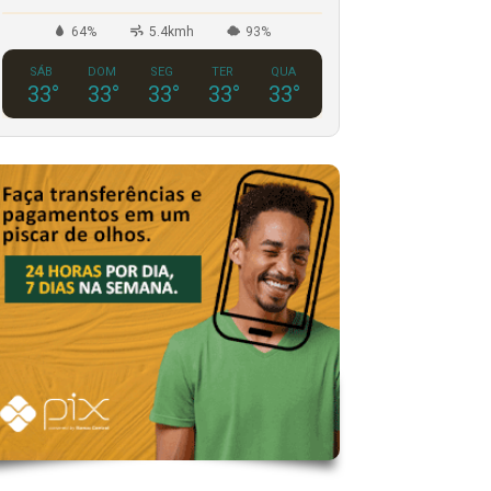
64%
5.4kmh
93%
SÁB
DOM
SEG
TER
QUA
33
°
33
°
33
°
33
°
33
°