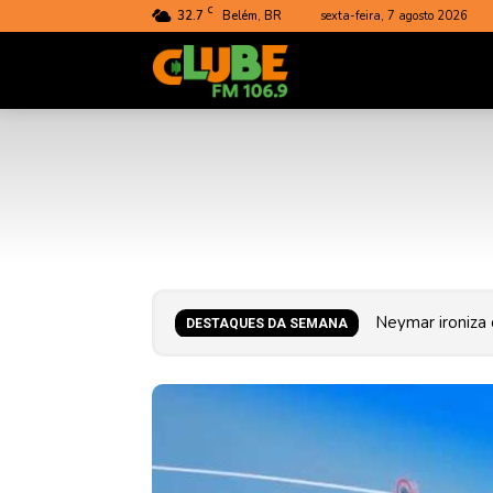
C
32.7
Belém, BR
sexta-feira, 7 agosto 2026
Rádio
Clube
do
Pará
Vitória goleia 
DESTAQUES DA SEMANA
do Brasil