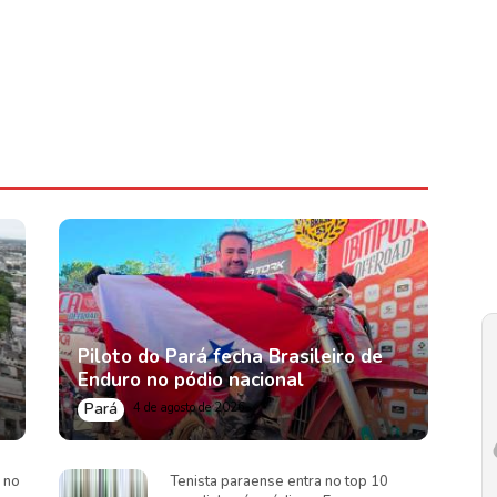
Piloto do Pará fecha Brasileiro de
Enduro no pódio nacional
Pará
4 de agosto de 2026
 no
Tenista paraense entra no top 10