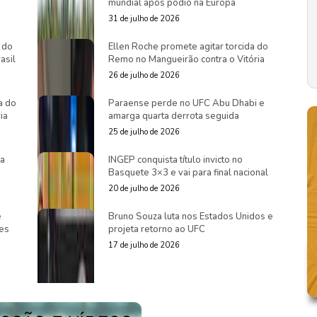
mundial após pódio na Europa
31 de julho de 2026
 do
Ellen Roche promete agitar torcida do
asil
Remo no Mangueirão contra o Vitória
26 de julho de 2026
a do
Paraense perde no UFC Abu Dhabi e
ia
amarga quarta derrota seguida
25 de julho de 2026
ra
INGEP conquista título invicto no
Basquete 3×3 e vai para final nacional
20 de julho de 2026
e
Bruno Souza luta nos Estados Unidos e
es
projeta retorno ao UFC
17 de julho de 2026