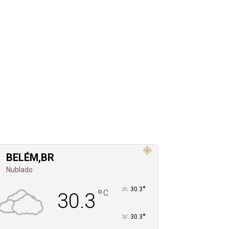
BELÉM,BR
Nublado
°
30.3
°
C
30.3
°
30.3