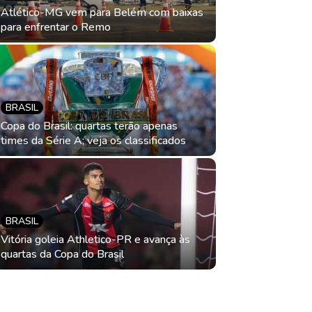
Atlético-MG vem para Belém com baixas
para enfrentar o Remo
BRASIL
Copa do Brasil: quartas terão apenas
times da Série A; veja os classificados
BRASIL
Pedro Rau
BRASIL
avança na
Vitória goleia Athletico-PR e avança às
quartas da Copa do Brasil
7 de agosto de 2026