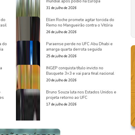
mundial após pódio na Europa
31 de julho de 2026
 do
Ellen Roche promete agitar torcida do
asil
Remo no Mangueirão contra o Vitória
26 de julho de 2026
a do
Paraense perde no UFC Abu Dhabi e
ia
amarga quarta derrota seguida
25 de julho de 2026
ra
INGEP conquista título invicto no
Basquete 3×3 e vai para final nacional
20 de julho de 2026
e
Bruno Souza luta nos Estados Unidos e
es
projeta retorno ao UFC
17 de julho de 2026