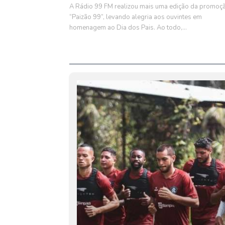
A Rádio 99 FM realizou mais uma edição da promoç
“Paizão 99”, levando alegria aos ouvintes em
homenagem ao Dia dos Pais. Ao todo,...