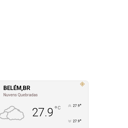
BELÉM,BR
Nuvens Quebradas
°
27.9
°
C
27.9
°
27.9