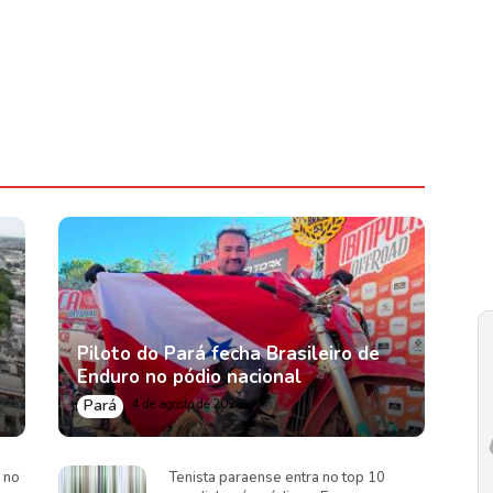
Piloto do Pará fecha Brasileiro de
Enduro no pódio nacional
Pará
4 de agosto de 2026
 no
Tenista paraense entra no top 10