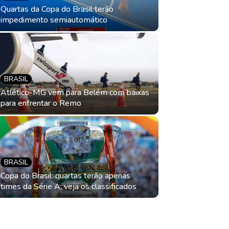
Quartas da Copa do Brasil terão
impedimento semiautomático
BRASIL
Atlético-MG vem para Belém com baixas
para enfrentar o Remo
BRASIL
Vitória g
BRASIL
da Copa d
Copa do Brasil: quartas terão apenas
times da Série A; veja os classificados
7 de agosto de 2026