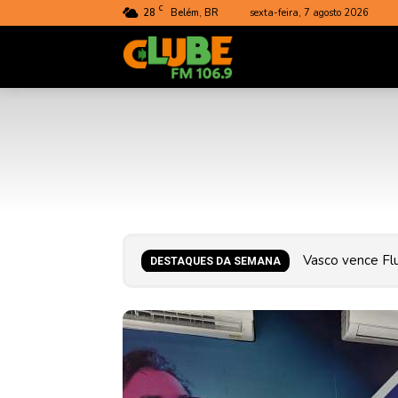
C
28
Belém, BR
sexta-feira, 7 agosto 2026
Rádio
Clube
do
Pará
Atlético-MG av
DESTAQUES DA SEMANA
acréscimos