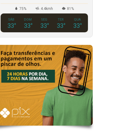
75%
4.4kmh
81%
SÁB
DOM
SEG
TER
QUA
33
°
33
°
33
°
33
°
33
°