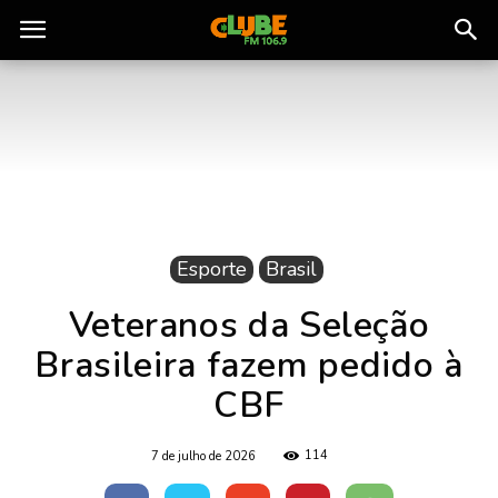
Rádio
Clube
do
Esporte
Brasil
Pará
Veteranos da Seleção
Brasileira fazem pedido à
CBF
114
7 de julho de 2026