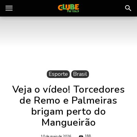
Rádio
Clube
do
Esporte
Brasil
Pará
Veja o vídeo! Torcedores
de Remo e Palmeiras
brigam perto do
Mangueirão
188
10 de maio de 2026