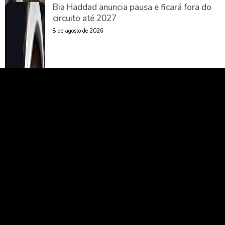
Bia Haddad anuncia pausa e ficará fora do
circuito até 2027
8 de agosto de 2026