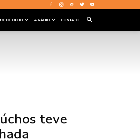
QUE DE OLHO
A RÁDIO
CONTATO
aúchos teve
chada