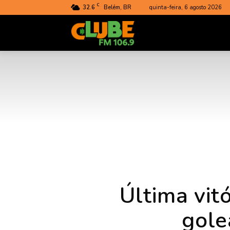
C
32.6
Belém, BR
quinta-feira, 6 agosto 2026
Rádio
Clube
do
Pará
Última vit
gole