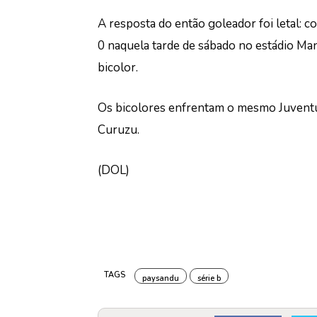
A resposta do então goleador foi letal: 
0 naquela tarde de sábado no estádio Mang
bicolor.
Os bicolores enfrentam o mesmo Juventud
Curuzu.
(DOL)
TAGS
paysandu
série b