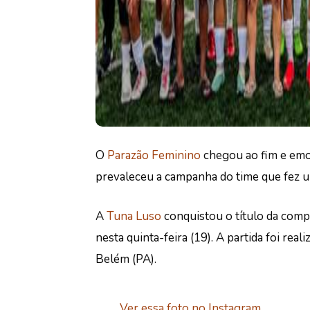
O
Parazão Feminino
chegou ao fim e emoç
prevaleceu a campanha do time que fez 
A
Tuna Luso
conquistou o título da comp
nesta quinta-feira (19). A partida foi real
Belém (PA).
Ver essa foto no Instagram