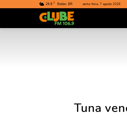
C
29.8
Belém, BR
sexta-feira, 7 agosto 2026
Rádio
Clube
do
Pará
Tuna venc