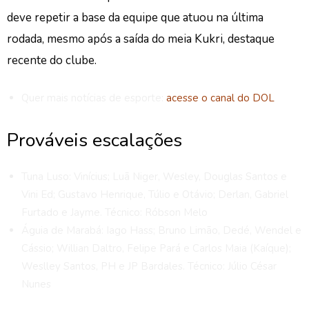
deve repetir a base da equipe que atuou na última
rodada, mesmo após a saída do meia Kukri, destaque
recente do clube.
Quer mais notícias de esporte:
acesse o canal do DOL
Prováveis escalações
Tuna Luso:
Vinícius; Luã Niger, Wesley, Douglas Santos e
Vini Ed; Gustavo Henrique, Túlio e Otávio; Derlan, Gabriel
Furtado e Jayme. Técnico: Róbson Melo
Águia de Marabá: Iago Hass; Bruno Limão, Dedé, Wendel e
Cássio; Willian Daltro, Felipe Pará e Carlos Maia (Kaíque);
Weslley Santos, PH e JP Bardales. Técnico: Júlio César
Nunes