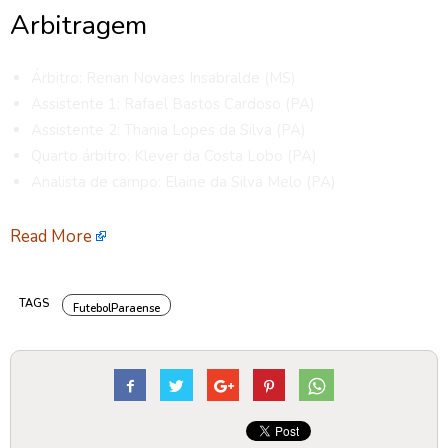
Arbitragem
Árbitro: Renan Novaes Insabralde (MS)
Assistente 1: Rafael Bastos Cardoso (PA)
Assistente 2: Thania Lopes da Silva (PA)
Quarto árbitro: Klever da Costa Lobo (PA)
Analista de campo: Elaine da Silva Melo (PA)
Read More
TAGS
FutebolParaense