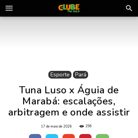
Rádio
Clube
do
Esporte
Pará
Pará
Tuna Luso x Águia de
Marabá: escalações,
arbitragem e onde assistir
258
17 de maio de 2026