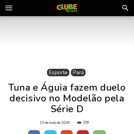
Rádio
Clube
do
Esporte
Pará
Pará
Tuna e Águia fazem duelo
decisivo no Modelão pela
Série D
258
13 de maio de 2026