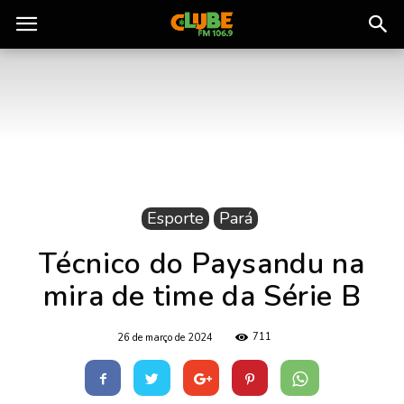
Rádio
Clube
do
Esporte
Pará
Pará
Técnico do Paysandu na
mira de time da Série B
711
26 de março de 2024