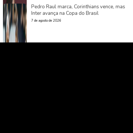
Pedro Raul marca, Corinthians vence, mas
Inter avança na Copa do Brasil
7 de agosto de 2026