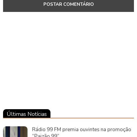
Pará
Pará
Pará
Últimas Notícias
Rádio 99 FM premia ouvintes na promoção
“Paizão 99”