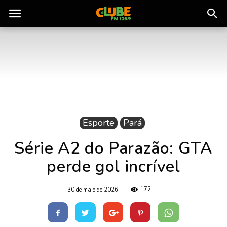
Rádio
Clube
do
Esporte
Pará
Pará
Série A2 do Parazão: GTA
perde gol incrível
172
30 de maio de 2026