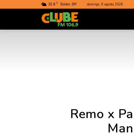
C
25.8
Belém, BR
domingo, 9 agosto 2026
Rádio
Clube
do
Pará
Remo x Pa
Man