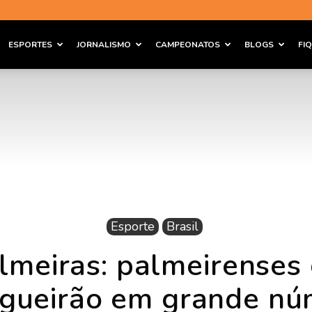
ESPORTES
JORNALISMO
CAMPEONATOS
BLOGS
FI
Esporte
Brasil
lmeiras: palmeirenses
gueirão em grande nú