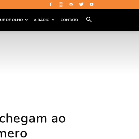
QUE DE OLHO
A RÁDIO
CONTATO
 chegam ao
mero