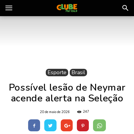
Rádio
Clube
do
Esporte
Brasil
Pará
Possível lesão de Neymar
acende alerta na Seleção
247
20 de maio de 2026