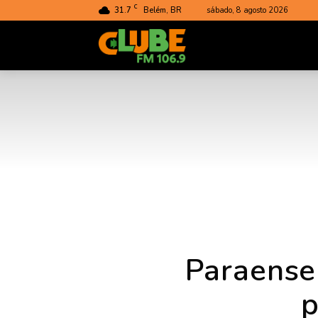
C
31.7
Belém, BR
sábado, 8 agosto 2026
Rádio
Clube
do
Pará
Paraense
p