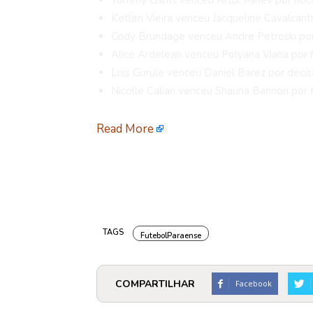
Tommy Gantt venceu Artur Minev por noc
Ketlen Vieira venceu Jacqueline Cavalcant
Cody Brundage venceu Andre Petroski por
Alice Ardelean venceu Polyana Viana por f
Luis Gurule venceu Daniel Barez por deci
Nicolle Caliari venceu Shauna Bannon por f
Read More
TAGS
FutebolParaense
COMPARTILHAR
Facebook