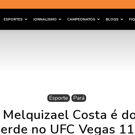
ESPORTES
JORNALISMO
CAMPEONATOS
BLOGS
FI
Esporte
Pará
 Melquizael Costa é d
erde no UFC Vegas 1