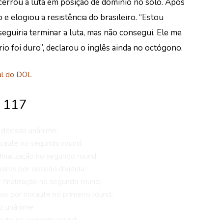
errou a luta em posição de domínio no solo.
Após
 e elogiou a resistência do brasileiro. “
Estou
eguiria terminar a luta, mas não consegui. Ele me
io foi duro”, declarou o inglês ainda no octógono.
al do DOL
s 117
 decisão unânime;
caute no segundo round;
inalização no segundo round;
rds por decisão dividida;
inalização no segundo round;
ov por nocaute no primeiro round;
ão unânime;