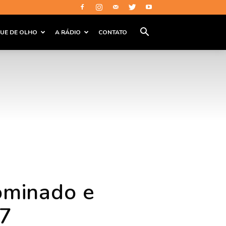
QUE DE OLHO
A RÁDIO
CONTATO
ominado e
17