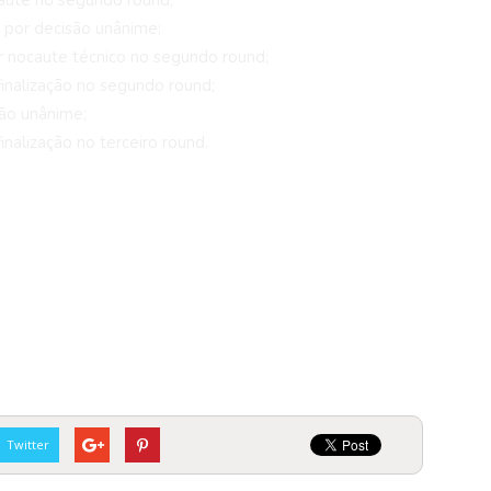
aute no segundo round;
i por decisão unânime;
 nocaute técnico no segundo round;
inalização no segundo round;
são unânime;
inalização no terceiro round.
Twitter