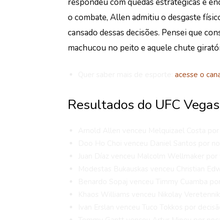
respondeu com quedas estratégicas e enc
o combate, Allen admitiu o desgaste físico
cansado dessas decisões. Pensei que cons
machucou no peito e aquele chute giratór
Quer saber mais de esporte:
acesse o can
Resultados do UFC Vega
Arnold Allen venceu Melquizael Costa por
Doo Ho Choi venceu Daniel Santos por no
Juan Díaz venceu Malcolm Wellmaker por f
Modestas Bukauskas venceu Christian Edwa
Benardo Sopaj venceu Timmy Cuamba por f
Khaos Williams venceu Nikolay Veretennik
Ivan Erslan venceu Tuco Tokkos por decis