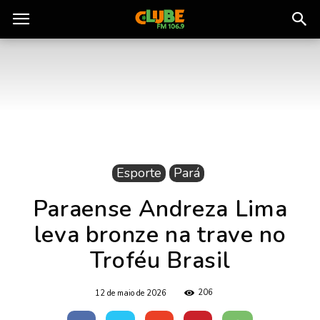
Rádio
Clube
do
Esporte
Pará
Pará
Paraense Andreza Lima
leva bronze na trave no
Troféu Brasil
206
12 de maio de 2026