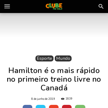
Rádio
Clube
do
Esporte
Mundo
Pará
Hamilton é o mais rápido
no primeiro treino livre no
Canadá
1839
8 de junho de 2019