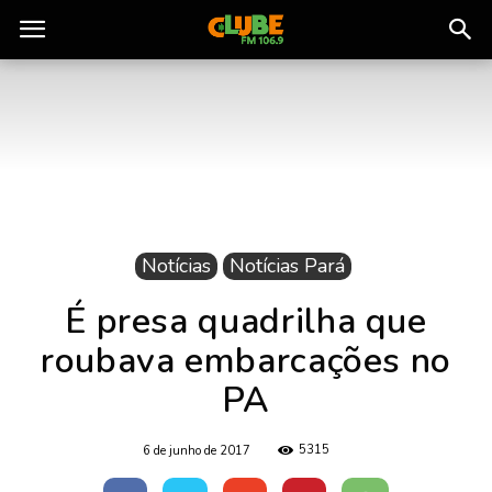
Rádio
Clube
do
Notícias
Notícias Pará
Pará
É presa quadrilha que
roubava embarcações no
PA
5315
6 de junho de 2017