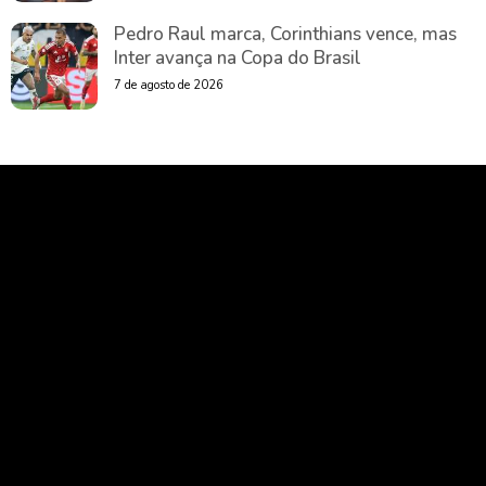
Pedro Raul marca, Corinthians vence, mas
Inter avança na Copa do Brasil
7 de agosto de 2026