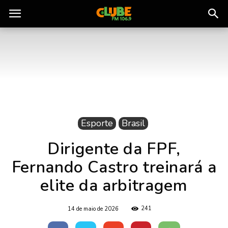
Rádio
Clube
do
Esporte
Brasil
Pará
Dirigente da FPF,
Fernando Castro treinará a
elite da arbitragem
241
14 de maio de 2026