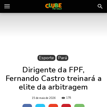
Rádio
Clube
do
Esporte
Pará
Pará
Dirigente da FPF,
Fernando Castro treinará a
elite da arbitragem
178
15 de maio de 2026