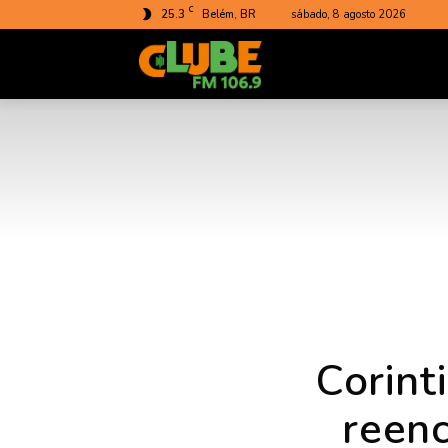
C
25.3
Belém, BR
sábado, 8 agosto 2026
Rádio
Clube
do
Pará
Corint
reen