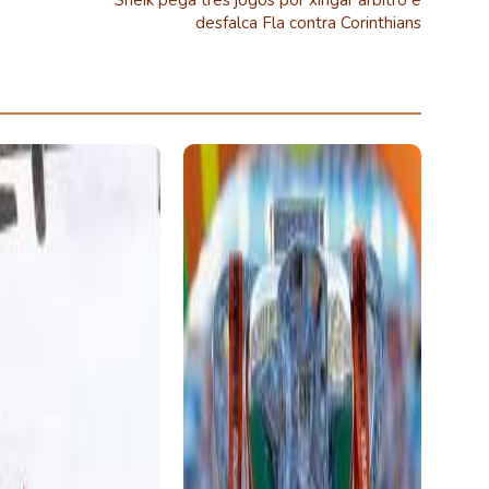
Sheik pega três jogos por xingar árbitro e
desfalca Fla contra Corinthians