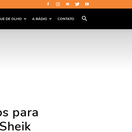
QUE DE OLHO
A RÁDIO
CONTATO
os para
Sheik