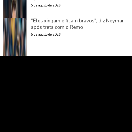
5 de agosto de 2026
“Eles xingam e ficam bravos”, diz Neymar
após treta com o Remo
5 de agosto de 2026