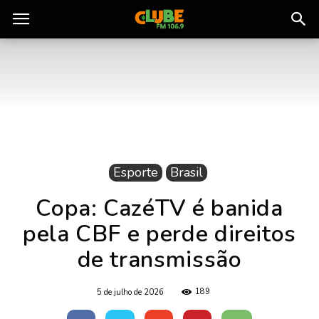
Rádio
Clube
do
Esporte
Brasil
Pará
Copa: CazéTV é banida
pela CBF e perde direitos
de transmissão
189
5 de julho de 2026