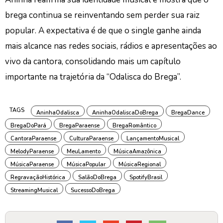
brega continua se reinventando sem perder sua raiz
popular. A expectativa é de que o single ganhe ainda
mais alcance nas redes sociais, rádios e apresentações ao
vivo da cantora, consolidando mais um capítulo
importante na trajetória da “Odalisca do Brega”.
TAGS
AninhaOdalisca
AninhaOdaliscaDoBrega
BregaDance
BregaDoPará
BregaParaense
BregaRomântico
CantoraParaense
CulturaParaense
LançamentoMusical
MelodyParaense
MeuLamento
MúsicaAmazônica
MúsicaParaense
MúsicaPopular
MúsicaRegional
RegravaçãoHistórica
SalãoDoBrega
SpotifyBrasil
StreamingMusical
SucessoDoBrega