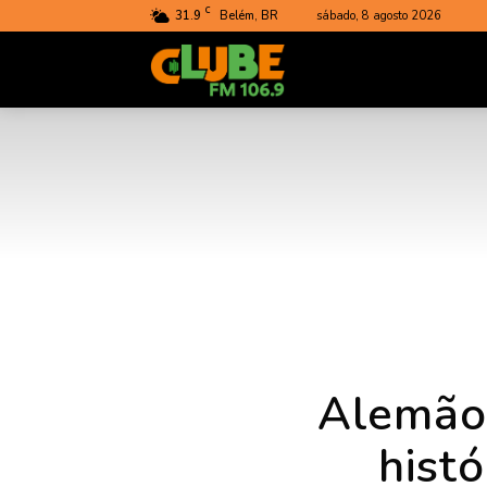
C
31.9
Belém, BR
sábado, 8 agosto 2026
Rádio
Clube
do
Pará
Alemão
hist