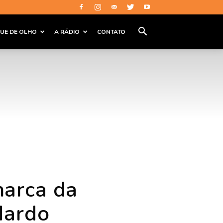
QUE DE OLHO
A RÁDIO
CONTATO
arca da
dardo